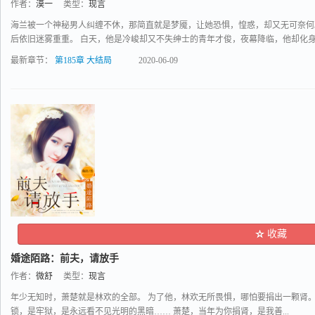
作者：
漠一
类型：
现言
海兰被一个神秘男人纠缠不休，那简直就是梦魇，让她恐惧，惶惑，却又无可奈何
后依旧迷雾重重。 白天，他是冷峻却又不失绅士的青年才俊，夜幕降临，他却化身成
最新章节：
第185章 大结局
2020-06-09
收藏
婚途陌路：前夫，请放手
作者：
微舒
类型：
现言
年少无知时，萧楚就是林欢的全部。 为了他，林欢无所畏惧，哪怕要捐出一颗肾。
锁，是牢狱，是永远看不见光明的黑暗…… 萧楚，当年为你捐肾，是我善...