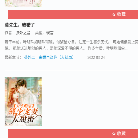
收藏
莫先生，我错了
作者：
弦外之音
类型：
现言
若干年前，叶明珠如明珠璀璨，似繁星夺目，注定一生喜乐无忧。 可她偏偏爱上
路。 把她送进地狱的男人，是她深爱不得的男人。 许多年后，叶明珠如尘...
最新章节：
番外二：来世再逢你（大结局）
2022-03-24
收藏