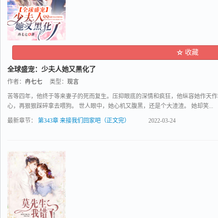
收藏
全球盛宠：少夫人她又黑化了
作者：
冉七七
类型：
现言
苦等四年，他终于等来妻子的死而复生。压抑眼底的深情和疯狂，他纵容她作天作
心，再狠狠踩碎拿去喂狗。 世人眼中，她心机又腹黑，还是个大渣渣。 她却笑...
最新章节：
第343章 来接我们回家吧（正文完）
2022-03-24