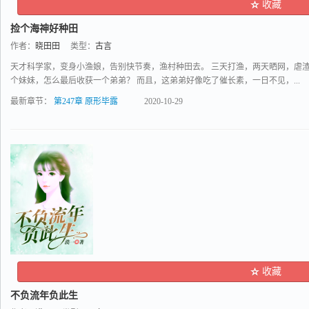
收藏
捡个海神好种田
作者：
晓田田
类型：
古言
天才科学家，变身小渔娘，告别快节奏，渔村种田去。 三天打渔，两天晒网，虐
个妹妹，怎么最后收获一个弟弟？ 而且，这弟弟好像吃了催长素，一日不见，...
最新章节：
第247章 原形毕露
2020-10-29
收藏
不负流年负此生