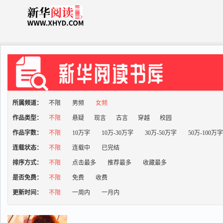
所属频道：
不限
男频
女频
作品类型：
不限
悬疑
现言
古言
穿越
校园
作品字数：
不限
10万字
10万-30万字
30万-50万字
50万-100万
连载状态：
不限
连载中
已完结
排序方式：
不限
点击最多
推荐最多
收藏最多
是否免费：
不限
免费
收费
更新时间：
不限
一周内
一月内