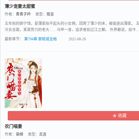
薄少宠妻太甜蜜
作者：
青青子衿
类型：
现言
五年前的顾宁惜，是薄家抬不起头的小女佣，因爬了薄少的床，被驱逐出薄家。 
冷女总裁，某某势力的老大……马甲一身，追求者如过江之鲫。 外界都说，如今...
最新章节：
第794章 那就成全她
2021-08-26
收藏
农门喵妻
作者：
染绯
类型：
古言