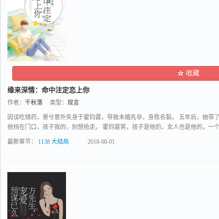
收藏
缘来深情：命中注定恋上你
作者：
千秋落
类型：
现言
因误吃错药，景兮意外失身于霍钧霆，导致未婚先孕，身败名裂。 五年后，她带
他挡在门口，孩子我的，别想抢走。 霍钧霆笑，孩子是他的，女人也是他的，一个..
最新章节：
1138 大结局
2018-08-01