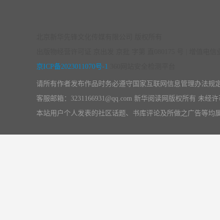
北京新华先锋文化传媒有限公司 版权所有
出版物经营许可证 京出发 京批 字第 直080175 号 | 增值电信
京ICP备2023011070号-1
360网站安全检测平台
请所有作者发布作品时务必遵守国家互联网信息管理办法规
客服邮箱：3231166931@qq.com 新华阅读网版权所有 
本站用户个人发表的社区话题、书库评论及所做之广告等均