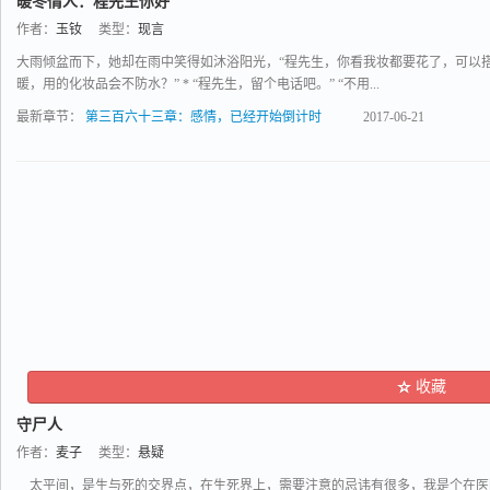
暖冬情人：程先生你好
作者：
玉钕
类型：
现言
大雨倾盆而下，她却在雨中笑得如沐浴阳光，“程先生，你看我妆都要花了，可以搭
暖，用的化妆品会不防水？” * “程先生，留个电话吧。” “不用...
最新章节：
第三百六十三章：感情，已经开始倒计时
2017-06-21
收藏
守尸人
作者：
麦子
类型：
悬疑
太平间，是生与死的交界点，在生死界上，需要注意的忌讳有很多，我是个在医