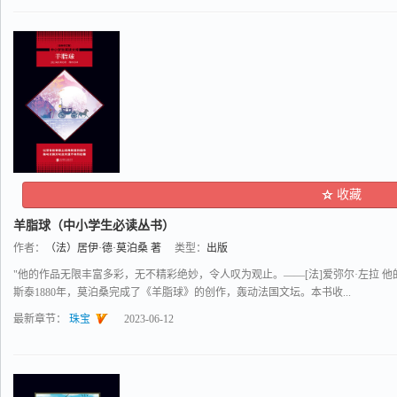
收藏
羊脂球（中小学生必读丛书）
作者：
（法）居伊·德·莫泊桑 著
类型：
出版
"他的作品无限丰富多彩，无不精彩绝妙，令人叹为观止。——[法]爱弥尔·左拉 他
斯泰1880年，莫泊桑完成了《羊脂球》的创作，轰动法国文坛。本书收...
最新章节：
珠宝
2023-06-12