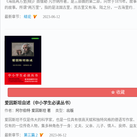
《海底两万里(精)》由儒勒·凡尔纳所著，是三部曲的第二部，问世于1870年。
的故事。所谓“两万里”，指的是法国古里，而古里又有海、陆之分，一古海里约...
最新章节：
结论
2023-06-12
收藏
爱因斯坦自述（中小学生必读丛书）
作者：
阿尔伯特·爱因斯坦 著
类型：
出版
爱因斯坦不仅是伟大的科学家，也是一位具有很高天赋和独特风格的德语写作家、
仅有的一位传奇人物，集多种角色于一身：丈夫、父亲、儿子、情人、良师、益友、犹
最新章节：
第三篇.2
2023-06-12