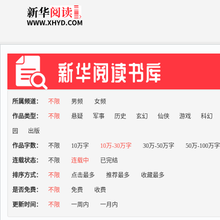
所属频道：
不限
男频
女频
作品类型：
不限
悬疑
军事
历史
玄幻
仙侠
游戏
科幻
园
出版
作品字数：
不限
10万字
10万-30万字
30万-50万字
50万-100万
连载状态：
不限
连载中
已完结
排序方式：
不限
点击最多
推荐最多
收藏最多
是否免费：
不限
免费
收费
更新时间：
不限
一周内
一月内