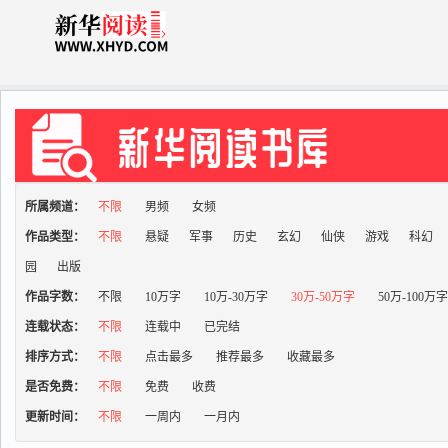
所属频道：
不限
男频
女频
作品类型：
不限
悬疑
军事
历史
玄幻
仙侠
游戏
科幻
园
出版
作品字数：
不限
10万字
10万-30万字
30万-50万字
50万-100万
连载状态：
不限
连载中
已完结
排序方式：
不限
点击最多
推荐最多
收藏最多
是否免费：
不限
免费
收费
更新时间：
不限
一周内
一月内