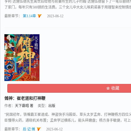
亨利·达施伍德先生离世后给他与前妻所生的儿子约翰·达施伍德留下了一笔巨额
了家门，每年只有500镑的生活费。三个女儿中大女儿埃莉诺善于用理智来控制情感.
最新章节：
第3.14章
2023-06-12
收藏
傩神：崔老道和打神鞭
作者：
天下霸唱 著
类型：
出版
"民国初年，铁嘴霸王崔道成、神盗快手冯殿臣、草头太岁孟奔、打神鞭杨方四位
臣懂得火药，通晓机关布置；孟奔学过横练儿，能头碎磨盘；杨方身手敏捷，可上天入
最新章节：
后 记 傩
2023-06-12