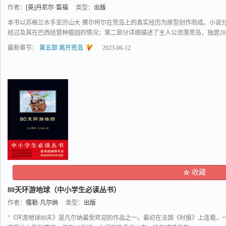
作者：
[英]丹尼尔·笛福
类型：
出版
本书以苏格兰水手亚历山大·赛尔柯尔在荒岛上的真实经历为原型创作而成。小说
经过及其在巴西经营种植园的情况；第二部分详细描述了主人公流落荒岛，独居28年的
最新章节：
第五部 离开荒岛
2023-06-12
收藏
80天环游地球（中小学生必读丛书）
作者：
儒勒·凡尔纳
类型：
出版
"《环游地球80天》是凡尔纳最受欢迎的作品之一。最初在法国《时报》上连载