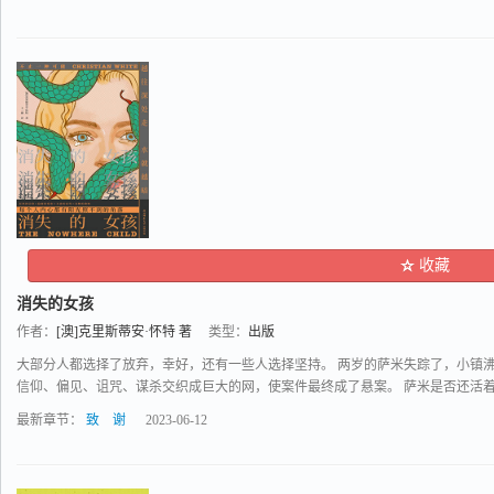
收藏
消失的女孩
作者：
[澳]克里斯蒂安·怀特 著
类型：
出版
大部分人都选择了放弃，幸好，还有一些人选择坚持。 两岁的萨米失踪了，小镇
信仰、偏见、诅咒、谋杀交织成巨大的网，使案件最终成了悬案。 萨米是否还活着..
最新章节：
致 谢
2023-06-12