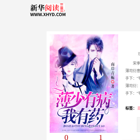
宋
薄司衍患有重
手下：“
薄司衍：
手下：“
标签：
甜
0
1