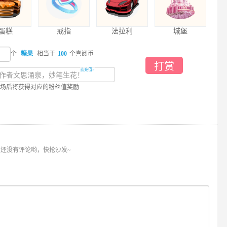
蛋糕
戒指
法拉利
城堡
个
糖果
相当于
100
个喜阅币
打赏
去充值>
场后将获得对应的粉丝值奖励
还没有评论哟，快抢沙发~