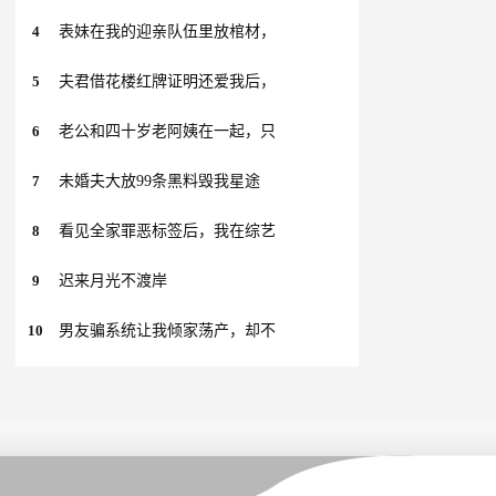
4
表妹在我的迎亲队伍里放棺材，
5
夫君借花楼红牌证明还爱我后，
6
老公和四十岁老阿姨在一起，只
7
未婚夫大放99条黑料毁我星途
8
看见全家罪恶标签后，我在综艺
9
迟来月光不渡岸
10
男友骗系统让我倾家荡产，却不