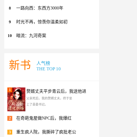
8
一路向西：东西方3000年
9
时光不再，惊羡你温柔如初
10
暗流：九河奇案
新书
人气榜
THE TOP 10
1
赘婿丈夫平步青云后，我送他进
父亲死后，我的赘婿丈夫，终于坐
上了县委书记。
2
在奇葩鬼屋做NPC后，我爆红
3
重生疯人院，我撕碎了疯批老公