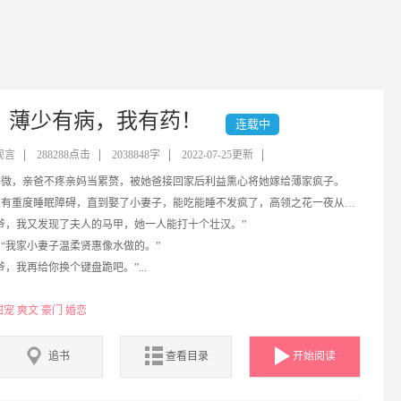
薄少有病，我有药！
连载中
现言
288288点击
2038848字
2022-07-25更新
季微，亲爸不疼亲妈当累赘，被她爸接回家后利益熏心将她嫁给薄家疯子。
度睡眠障碍，直到娶了小妻子，能吃能睡不发疯了，高领之花一夜从神坛跌落：“我家小妻子娇小可人，你们都给我照顾点！”
爷，我又发现了夫人的马甲，她一人能打十个壮汉。”
“我家小妻子温柔贤惠像水做的。”
爷，我再给你换个键盘跪吧。”...
宠 爽文 豪门 婚恋
追书
查看目录
开始阅读