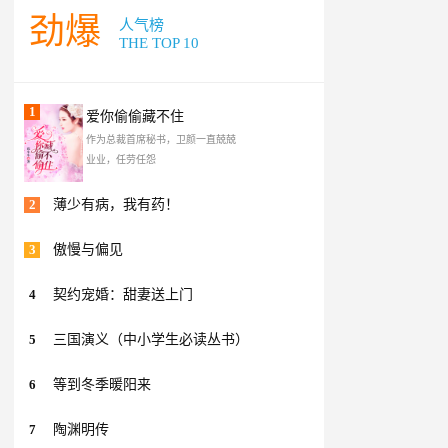
劲爆
人气榜
THE TOP 10
1
爱你偷偷藏不住
作为总裁首席秘书，卫颜一直兢兢
业业，任劳任怨
2
薄少有病，我有药！
3
傲慢与偏见
4
契约宠婚：甜妻送上门
5
三国演义（中小学生必读丛书）
6
等到冬季暖阳来
7
陶渊明传