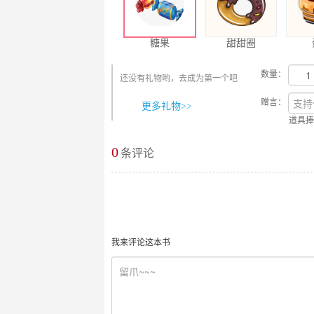
糖果
甜甜圈
数量：
还没有礼物哟，去成为第一个吧
赠言：
更多礼物>>
道具捧
0
最新评论
条评论
我来评论这本书