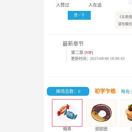
人赞过
人在追
白日里
赞一下
《夫君借
请勿模仿
入夜后
...
最新章节
第二章
[VIP]
更新时间：2025-08-06 18:00:45
初学乍练
捧场总数：0
略有
糖果
甜甜圈