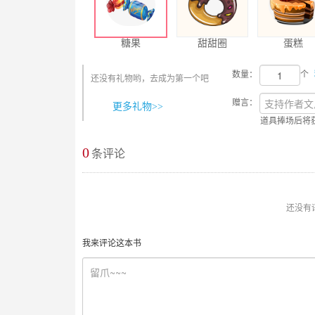
糖果
甜甜圈
蛋糕
数量：
个
还没有礼物哟，去成为第一个吧
赠言：
更多礼物>>
道具捧场后将
0
最新评论
条评论
还没有
我来评论这本书