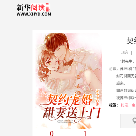
契
现言
“封先生，
初识，苏绵绵拦
封司衍面无表情
后来，
霸总封司衍说：
被苏绵绵以一敌
霸总封司衍说：
标签：
甜宠，宝
0
1