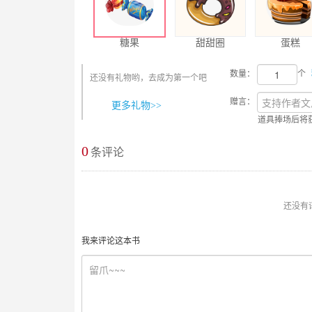
糖果
甜甜圈
蛋糕
数量：
个
还没有礼物哟，去成为第一个吧
赠言：
更多礼物>>
道具捧场后将
0
最新评论
条评论
还没有
我来评论这本书