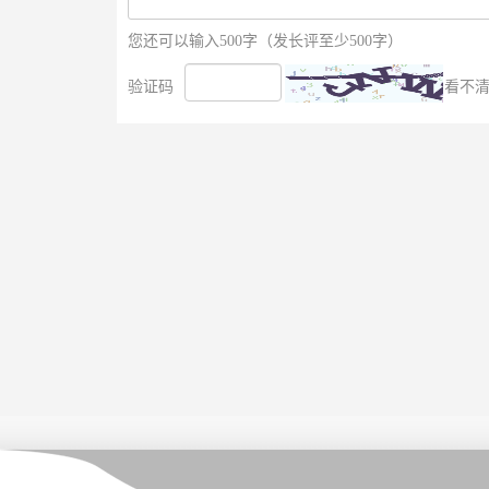
您还可以输入500字（发长评至少500字）
验证码
看不