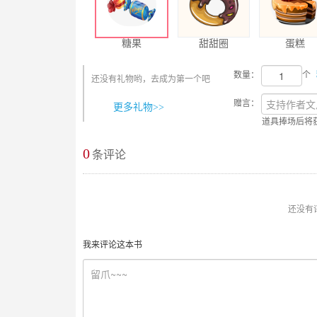
糖果
甜甜圈
蛋糕
数量：
个
还没有礼物哟，去成为第一个吧
赠言：
更多礼物>>
道具捧场后将
0
最新评论
条评论
还没有
我来评论这本书