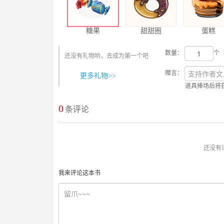
糖果
甜甜圈
蛋糕
数量：
个
还没有礼物哟，去成为第一个吧
赠言：
更多礼物>>
道具捧场后将
0
最新评论
条评论
还没有
我来评论这本书