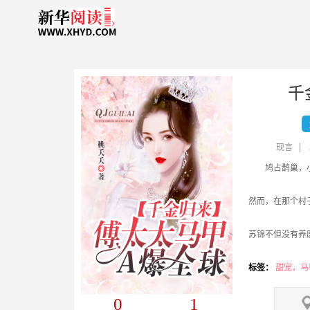
千
现言
然而，在那个村
苏锦不但没有养
江城第一名媛，最年
标签：
甜宠，马
0
1
京城第一才女，