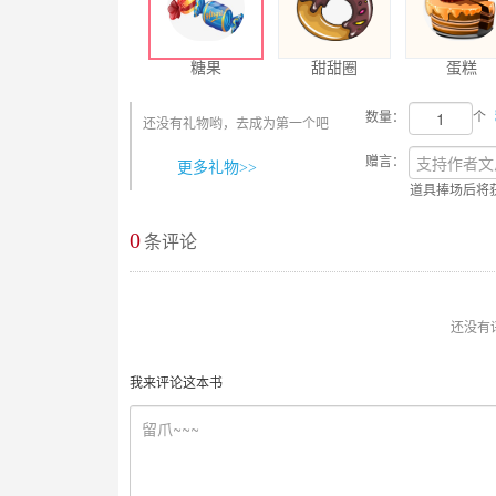
糖果
甜甜圈
蛋糕
数量：
个
还没有礼物哟，去成为第一个吧
赠言：
更多礼物>>
道具捧场后将
0
最新评论
条评论
还没有
我来评论这本书