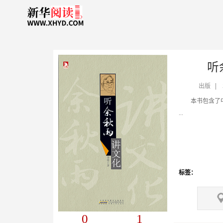
听
出版
...
标签：
0
1