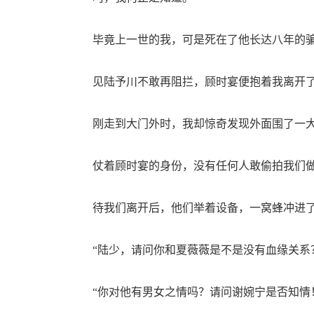
毕竟上一世的我，可是死在了他长达八年的骗
见陆予川不敢再阻拦，顾时宴便抱着我离开
刚走到大门外时，我却惊奇发现外面围了一大
仗着顾时宴的身份，没有任何人敢偷拍我们做
待我们离开后，他们举着设备，一窝蜂冲进了
“陆少，请问你和夏薇薇是不是没有血缘关系
“你对他有男女之情吗？请问谢婉宁是否知情