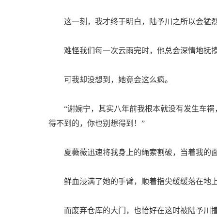
这一刻，我才终于明白，陆予川之所以会猛烈
难怪我们每一次云雨完时，他总会深情地抚摸
可我却没想到，她竟会这么疯。
“谢婉宁，其实八年前我根本就没有发生车祸，
得不到的，你也别想得到！”
夏薇薇迅速将我身上的绳索割破，当着我的面
鲜血浸满了她的手臂，顺着指尖缓缓落在地
而废弃仓库的大门，也恰好在这时被陆予川