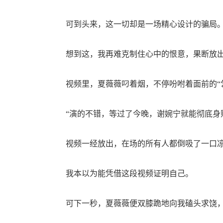
可到头来，这一切却是一场精心设计的骗局
想到这，我再难克制住心中的恨意，果断放出
视频里，夏薇薇叼着烟，不停吩咐着面前的“
“演的不错，等过了今晚，谢婉宁就能彻底身败
视频一经放出，在场的所有人都倒吸了一口凉
我本以为能凭借这段视频证明自己。
可下一秒，夏薇薇便双膝跪地向我磕头求饶，