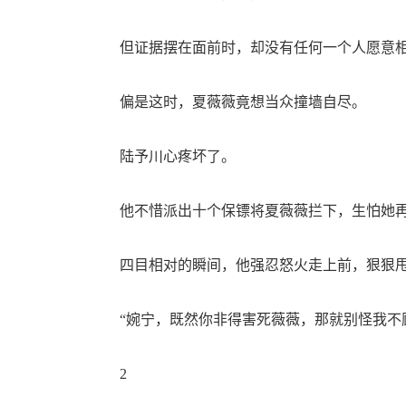
但证据摆在面前时，却没有任何一个人愿意相
偏是这时，夏薇薇竟想当众撞墙自尽。
陆予川心疼坏了。
他不惜派出十个保镖将夏薇薇拦下，生怕她再
四目相对的瞬间，他强忍怒火走上前，狠狠甩
“婉宁，既然你非得害死薇薇，那就别怪我不顾
2