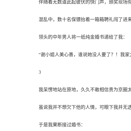
伴随着无数道此起彼伏的快门声，颁奖现场彻
混乱中，数十名保镖抬着一箱箱聘礼闯了进
领头的中年男人将一纸纯金婚书递给了我：
“谢小姐人美心善，谁说她没人要了？！我家太
3
我呆愣地站在原地，久久不敢相信贵为京圈太
虽说我并不想欠下他的人情，可眼下我并无
于是我果断接过婚书：