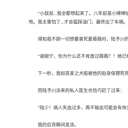
“小叔叔...我全都想起来了。八年前是小婶婶
地。我太害怕了...才会猛踩油门，最终出了车祸。
得知我不顾一切想要害死夏薇薇时，陆予川的
“谢婉宁，你为什么还不肯放过薇薇？！她已经
下一秒，我如丧家之犬般被他的贴身保镖死死
而陆予川派来的私人医生也恰巧赶了过来：
“陆少！病人失血过多，再不输血可能会有休克
我的后背瞬间发凉。