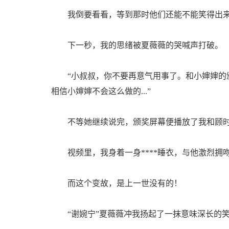
我倒要看看，等到那时他们还能不能笑得出
下一秒，我的思绪被夏薇薇的哭喊声打破。
“小叔叔，你不要再意气用事了。和小婶婶的颁
相信小婶婶不会这么做的...”
不等她继续说完，颁奖屏幕便播放了我和顾时
视频里，我身着一身****睡衣，与他激烈拥
而这个变故，是上一世没有的！
“谢婉宁”夏薇薇冲我扬起了一抹意味深长的笑