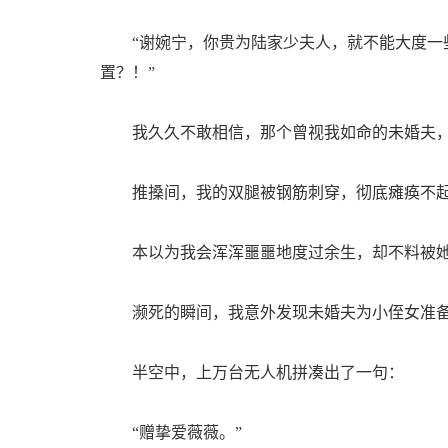
“谢婉宁，你贵为陆家少夫人，就不能大度一些
置？！”
我久久不敢相信，那个曾视我如命的未婚夫，
推搡间，我的双腿被钢筋刺穿，彻底瘫痪不
本以为我会浑浑噩噩地度过余生，却不料被她
濒死的瞬间，我意外发现未婚夫为小侄女准备
半空中，上万台无人机拼凑出了一句：
“赠挚爱薇薇。”