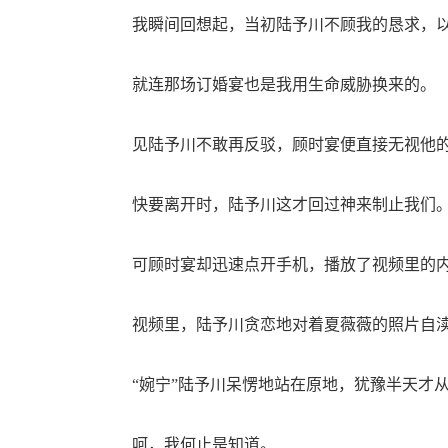
我瞬间回想起，当初陆予川不顾我的恳求，以
就连那场订婚宴也是我用生命威胁换来的。
见陆予川不敢再反驳，顾时宴便直接无视他的
快要离开时，陆予川这才回过神来制止我们
可顾时宴却迅速点开手机，播放了视频里的
视频里，陆予川贪恋地对着夏薇薇的照片自渎
“婉宁”陆予川呆愣地站在原地，犹豫半天才从
呵，我何止是知道。