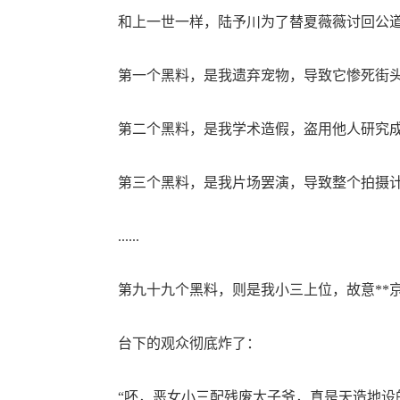
和上一世一样，陆予川为了替夏薇薇讨回公道，
第一个黑料，是我遗弃宠物，导致它惨死街
第二个黑料，是我学术造假，盗用他人研究
第三个黑料，是我片场罢演，导致整个拍摄计
......
第九十九个黑料，则是我小三上位，故意**京
台下的观众彻底炸了：
“呸，恶女小三配残废太子爷，真是天造地设的