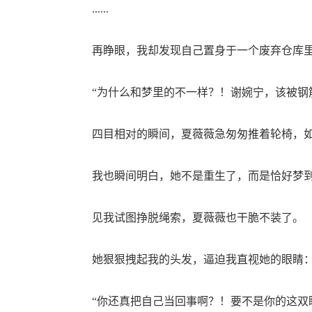
......
再睁眼，我却发现自己置身于一个废弃仓库
“为什么和梦里的不一样？！谢婉宁，该被钢筋
四目相对的瞬间，夏薇薇急匆匆推着轮椅，如
我也瞬间明白，她不是重生了，而是恰好梦到
见我试图挣脱绳索，夏薇薇也干脆不装了。
她狠狠拽起我的头发，逼迫我直视她的眼睛
“你还真把自己当回事啊？！要不是你的这双眼