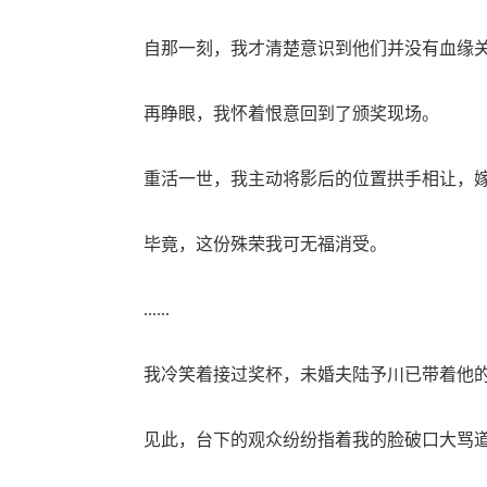
自那一刻，我才清楚意识到他们并没有血缘关
再睁眼，我怀着恨意回到了颁奖现场。
重活一世，我主动将影后的位置拱手相让，嫁
毕竟，这份殊荣我可无福消受。
......
我冷笑着接过奖杯，未婚夫陆予川已带着他的
见此，台下的观众纷纷指着我的脸破口大骂