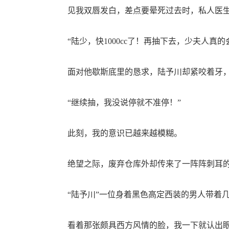
见我双唇发白，差点要晕死过去时，私人医生
“陆少，快1000cc了！再抽下去，少夫人真的
面对他歇斯底里的恳求，陆予川却紧咬着牙，
“继续抽，我没说停就不准停！”
此刻，我的意识已越来越模糊。
绝望之际，废弃仓库外却传来了一阵阵刺耳的
“陆予川”一位身着黑色高定西装的男人带着几
看着那张颇具西方风情的脸，我一下就认出眼