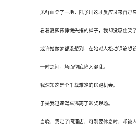
见鲜血染了一地，陆予川这才反应过来自己究
看着夏薇薇惊慌失措的样子，我却没忍住笑
或许她做梦都没想到，在她派人松动钢筋想设
一时之间，场面彻底陷入混乱。
我深知这是个千载难逢的逃跑机会。
于是我迅速驾车逃离了颁奖现场。
当晚，我定了间酒店，可刚要休息时，却被人