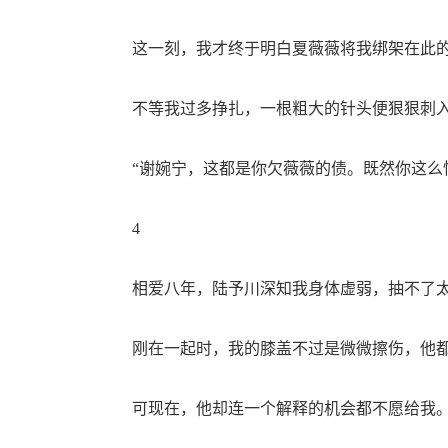
这一刻，我才终于明白夏薇薇将我绑架在此的
不等我过多挣扎，一根粗大的针头便狠狠刺入
“谢婉宁，这都是你欠薇薇的债。既然你这么恨
4
相爱八年，陆予川深知我身体虚弱，抽不了太
刚在一起时，我的膝盖不过是微微擦伤，他都
可现在，他却连一个解释的机会都不愿给我