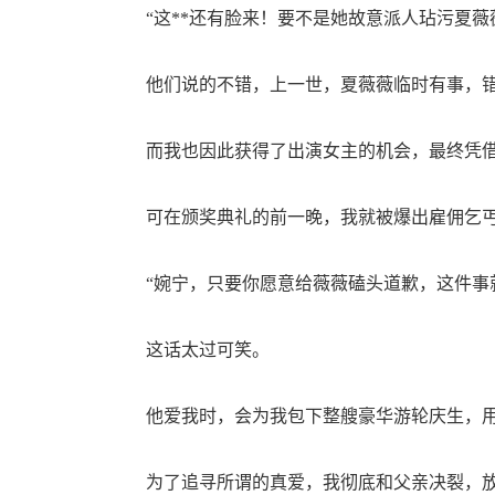
“这**还有脸来！要不是她故意派人玷污夏薇
他们说的不错，上一世，夏薇薇临时有事，错
而我也因此获得了出演女主的机会，最终凭借
可在颁奖典礼的前一晚，我就被爆出雇佣乞丐
“婉宁，只要你愿意给薇薇磕头道歉，这件事就
这话太过可笑。
他爱我时，会为我包下整艘豪华游轮庆生，用
为了追寻所谓的真爱，我彻底和父亲决裂，放