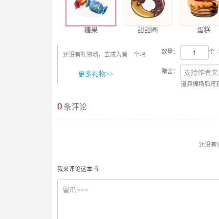
糖果
甜甜圈
蛋糕
数量：
个
还没有礼物哟，去成为第一个吧
赠言：
更多礼物>>
道具捧场后将
0
最新评论
条评论
还没有
我来评论这本书