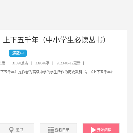
上下五千年（中小学生必读丛书）
连载中
出版
31690点击
339046字
2023-06-12更新
《上下五千年》是作者为高级中学的学生所作的历史教科书。《上下五千年》采用白话形式，叙述亦力求其具体，少作概括之辞，是当年使用面较广，发行量最大的一部高中历史教科书。《上下五千年》涉及历史、地理等方面的专门知识，都是一般工具书里不易查到的，全书用简捷流畅的文字叙述从远古到20世纪30年代中国的历史大势、制度沿革、文化发展，终篇则以中华民族的伟大复兴为依归。通贯各时代，周瞻各领域，一部中国历史的大百科全书，贯通三皇五帝、夏商周、春秋战国、秦汉三国至民国等各个时...
追书
查看目录
开始阅读