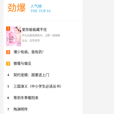
劲爆
人气榜
THE TOP 10
1
爱你偷偷藏不住
作为总裁首席秘书，卫颜一直兢兢
业业，任劳任怨
2
薄少有病，我有药！
3
傲慢与偏见
4
契约宠婚：甜妻送上门
5
三国演义（中小学生必读丛书）
6
等到冬季暖阳来
7
陶渊明传