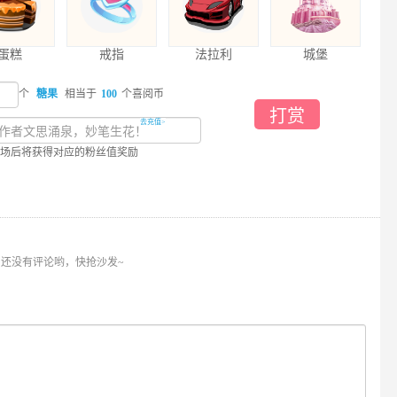
蛋糕
戒指
法拉利
城堡
个
糖果
相当于
100
个喜阅币
打赏
去充值>
场后将获得对应的粉丝值奖励
还没有评论哟，快抢沙发~