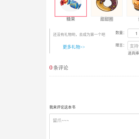
糖果
甜甜圈
数量：
还没有礼物哟，去成为第一个吧
赠言：
更多礼物>>
道具捧
0
最新评论
条评论
我来评论这本书