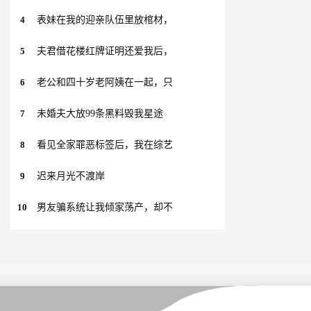
4
表妹在我的迎亲队伍里放棺材，
5
夫君借花楼红牌证明还爱我后，
6
老公和四十岁老阿姨在一起，只
7
未婚夫大放99条黑料毁我星途
8
看见全家罪恶标签后，我在综艺
9
迟来月光不渡岸
10
男友骗系统让我倾家荡产，却不