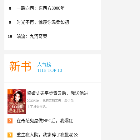
8
一路向西：东西方3000年
9
时光不再，惊羡你温柔如初
10
暗流：九河奇案
新书
人气榜
THE TOP 10
1
赘婿丈夫平步青云后，我送他进
父亲死后，我的赘婿丈夫，终于坐
上了县委书记。
2
在奇葩鬼屋做NPC后，我爆红
3
重生疯人院，我撕碎了疯批老公