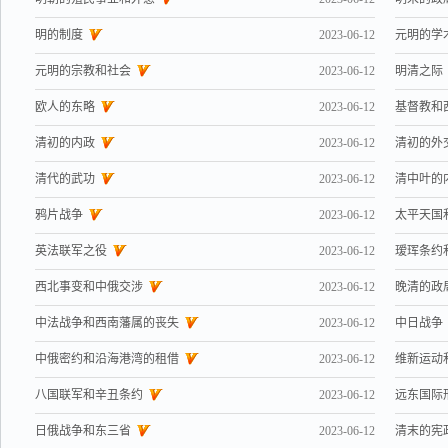
明的制度
2023-06-12
元明的学
元明的宗教和社会
2023-06-12
明清之际
欧人的东略
2023-06-12
基督教和
清初的内政
2023-06-12
清初的外
清代的武功
2023-06-12
清中叶的
鸦片战争
2023-06-12
太平天国
英法联军之役
2023-06-12
瑷珲条约
西北事变和中俄交涉
2023-06-12
晚清的政
中法战争和西南藩属的丧失
2023-06-12
中日战争
中俄密约和沿海港湾的租借
2023-06-12
维新运动
八国联军和辛丑条约
2023-06-12
远东国际
日俄战争和东三省
2023-06-12
清末的宪