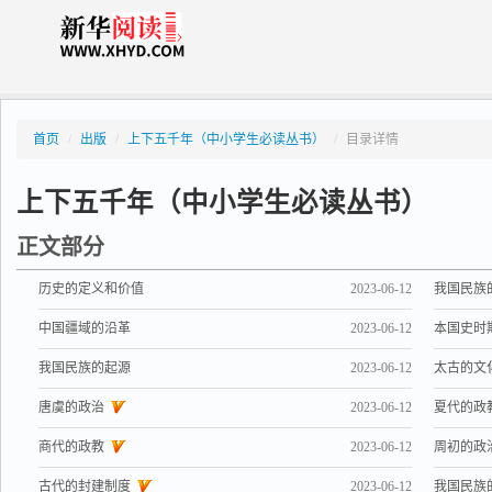
首页
/
出版
/
上下五千年（中小学生必读丛书）
/
目录详情
上下五千年（中小学生必读丛书）
正文部分
历史的定义和价值
2023-06-12
我国民族
中国疆域的沿革
2023-06-12
本国史时
我国民族的起源
2023-06-12
太古的文
唐虞的政治
2023-06-12
夏代的政
商代的政教
2023-06-12
周初的政
古代的封建制度
2023-06-12
我国民族