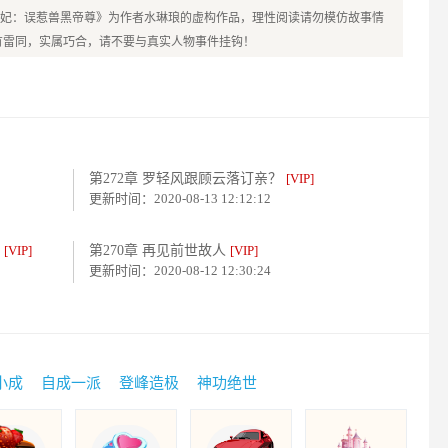
妃：误惹兽黑帝尊》为作者水琳琅的虚构作品，理性阅读请勿模仿故事情
有雷同，实属巧合，请不要与真实人物事件挂钩！
第272章 罗轻风跟顾云落订亲？
[VIP]
更新时间：2020-08-13 12:12:12
掉
[VIP]
第270章 再见前世故人
[VIP]
更新时间：2020-08-12 12:30:24
小成
自成一派
登峰造极
神功绝世