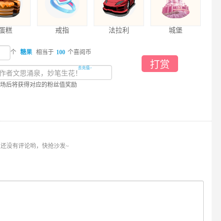
蛋糕
戒指
法拉利
城堡
个
糖果
相当于
100
个喜阅币
打赏
去充值>
场后将获得对应的粉丝值奖励
还没有评论哟，快抢沙发~