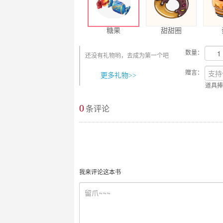
糖果
甜甜圈
数量：
还没有礼物哟，去成为第一个吧
赠言：
更多礼物>>
道具捧
0
最新评论
条评论
我来评论这本书