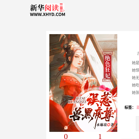
她惊世废
她无法
她吃不起
她张狂孤
标签：
0
1