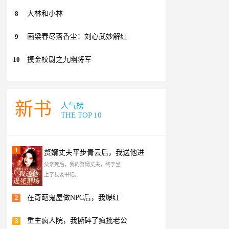
8
大林和小林
9
画梁春尽落香尘：刘心武妙解红
10
摸金校尉之九幽将军
新书
人气榜
THE TOP 10
1
赘婿丈夫平步青云后，我送他进
父亲死后，我的赘婿丈夫，终于坐
上了县委书记。
2
在奇葩鬼屋做NPC后，我爆红
3
重生疯人院，我撕碎了疯批老公