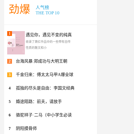
劲爆
人气榜
THE TOP 10
1
遇见你，遇见不变的纯真
收录了萧红作品中的一些带有自传
性质的散文和小
2
台海风暴:郑成功与大明王朝
3
千金归来：傅太太马甲A爆全球
4
孤独的尽头是自由：李国文经典
5
婚途陌路：前夫，请放手
6
骆驼祥子·二马（中小学生必读
7
阴阳摸骨师