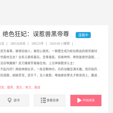
绝色狂妃：误惹兽黑帝尊
连载中
古言
286534点击
286225字
2020-08-13更新
她是逆天毒尊，被错信她人，被挖心致死，一朝重生成为蛇仙祭品的绝世废材丑女身上。
材丑女？全系元素炼着玩，至尊毒医，驭兽神师，再恢复绝世容貌，亮瞎你的狗眼！
召唤魔兽？百万魔兽军匍匐在地，上古神兽跪求认主！
丹药？两极神鼎在手，一炼百颗神丹，丹药当糖豆满天撒，而宗极药神更是跪地拜师！
傲，她破苍穹，逆天下，无人敢惹，唯独那妖孽太子欺身而上，霸道守护。
甜宠，腹黑，重生，爽文，霸道
追书
查看目录
开始阅读