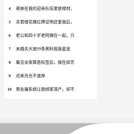
4
表妹在我的迎亲队伍里放棺材，
5
夫君借花楼红牌证明还爱我后，
6
老公和四十岁老阿姨在一起，只
7
未婚夫大放99条黑料毁我星途
8
看见全家罪恶标签后，我在综艺
9
迟来月光不渡岸
10
男友骗系统让我倾家荡产，却不